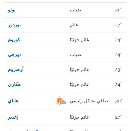
21°
ضباب
بولو
27°
غائم
بوردور
24°
غائم جزئيًا
كوروم
24°
ضباب
دوزجي
23°
غائم جزئيًا
أرضروم
24°
غائم جزئيًا
هكاري
30°
صافي بشكل رئيسي
هاتاي
27°
غائم جزئيًا
إغدير