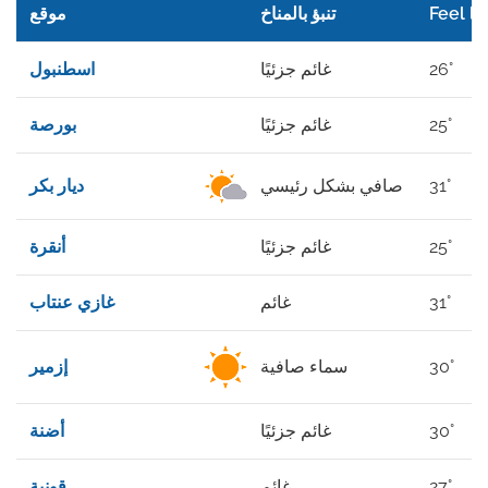
Feel li
تنبؤ بالمناخ
موقع
26°
غائم جزئيًا
اسطنبول
25°
غائم جزئيًا
بورصة
31°
صافي بشكل رئيسي
ديار بكر
25°
غائم جزئيًا
أنقرة
31°
غائم
غازي عنتاب
30°
سماء صافية
إزمير
30°
غائم جزئيًا
أضنة
27°
غائم
قونية