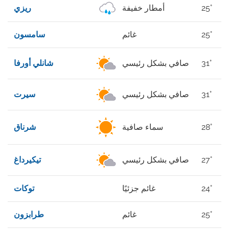
25°
أمطار خفيفة
ريزي
25°
غائم
سامسون
31°
صافي بشكل رئيسي
شانلي أورفا
31°
صافي بشكل رئيسي
سيرت
28°
سماء صافية
شرناق
27°
صافي بشكل رئيسي
تيكيرداغ
24°
غائم جزئيًا
توكات
25°
غائم
طرابزون