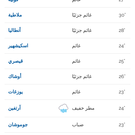
30°
غائم جزئيًا
ملاطية
28°
غائم جزئيًا
أنطاليا
24°
غائم
اسكيشهير
25°
غائم
قيصري
26°
غائم جزئيًا
أوشاك
23°
غائم
يوزغات
24°
مطر خفيف
آرتفين
23°
ضباب
جوموشان