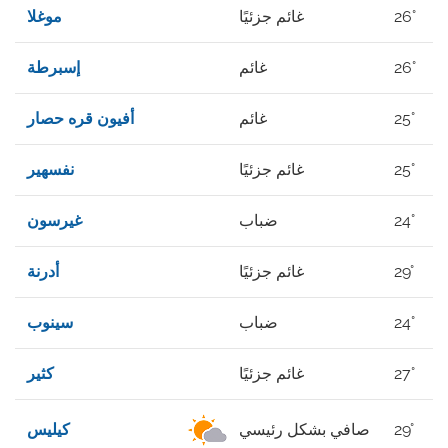
26°
غائم جزئيًا
موغلا
26°
غائم
إسبرطة
25°
غائم
أفيون قره حصار
25°
غائم جزئيًا
نفسهير
24°
ضباب
غيرسون
29°
غائم جزئيًا
أدرنة
24°
ضباب
سينوب
27°
غائم جزئيًا
كثير
29°
صافي بشكل رئيسي
كيليس