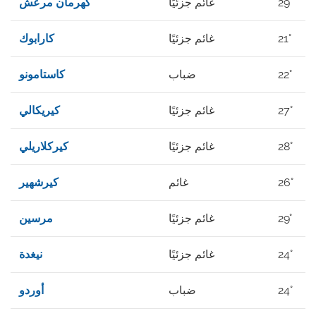
29°
غائم جزئيًا
كهرمان مرعش
21°
غائم جزئيًا
كارابوك
22°
ضباب
كاستامونو
27°
غائم جزئيًا
كيريكالي
28°
غائم جزئيًا
كيركلاريلي
26°
غائم
كيرشهير
29°
غائم جزئيًا
مرسين
24°
غائم جزئيًا
نيغدة
24°
ضباب
أوردو