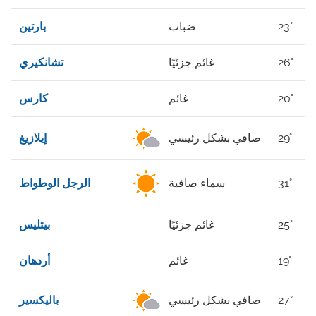
23°
ضباب
بارتين
26°
غائم جزئيًا
تشانكيري
20°
غائم
كارس
29°
صافي بشكل رئيسي
إيلازيغ
31°
سماء صافية
الرجل الوطواط
25°
غائم جزئيًا
بيتليس
19°
غائم
أردهان
27°
صافي بشكل رئيسي
باليكسير