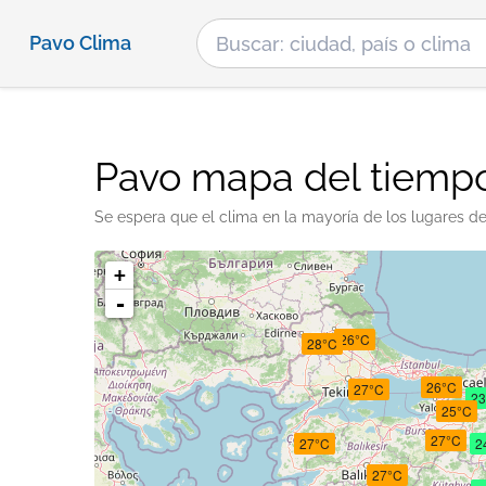
Pavo Clima
Pavo mapa del tiemp
Se espera que el clima en la mayoría de los lugares d
+
-
26°C
28°C
26°C
27°C
23
25°C
27°C
27°C
2
27°C