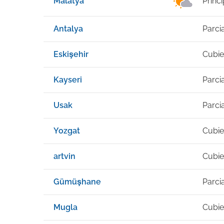
Malatya
Princ
Antalya
Parci
Eskişehir
Cubie
Kayseri
Parci
Usak
Parci
Yozgat
Cubie
artvin
Cubie
Gümüşhane
Parci
Mugla
Cubie