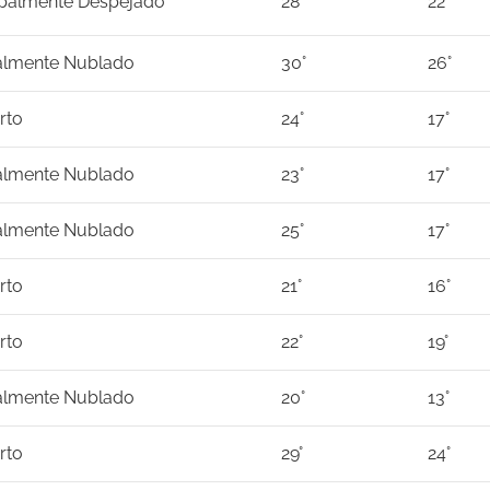
ipalmente Despejado
28°
22°
almente Nublado
30°
26°
rto
24°
17°
almente Nublado
23°
17°
almente Nublado
25°
17°
rto
21°
16°
rto
22°
19°
almente Nublado
20°
13°
rto
29°
24°