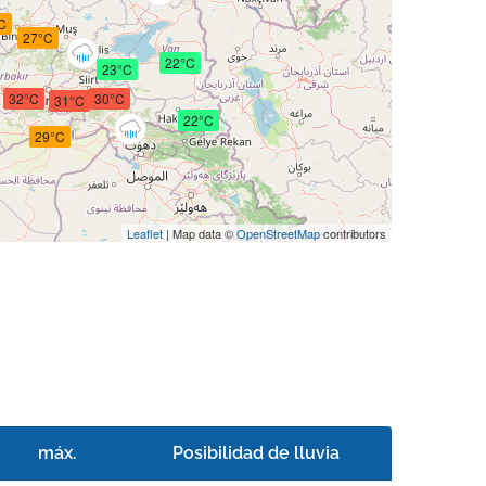
C
27°C
22°C
23°C
32°C
30°C
31°C
22°C
29°C
Leaflet
| Map data ©
OpenStreetMap
contributors
máx.
Posibilidad de lluvia