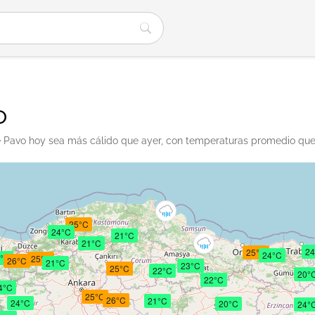
o
e Pavo hoy sea más cálido que ayer, con temperaturas promedio que 
25°C
24°C
21°C
21°C
24
25°C
24°C
°C
25°C
26°C
21°C
23°C
25°C
22°C
20°
22°C
4°C
25°C
26°C
21°C
24°C
20°C
24°