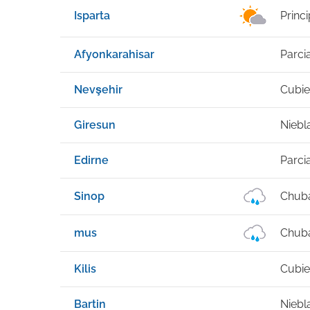
Isparta
Princ
Afyonkarahisar
Parci
Nevşehir
Cubie
Giresun
Niebl
Edirne
Parci
Sinop
Chuba
mus
Chuba
Kilis
Cubie
Bartin
Niebl