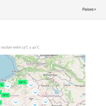
Países
▾
oscilan entre 13°C y 40°C.
22°C
°C
C
19°C
C