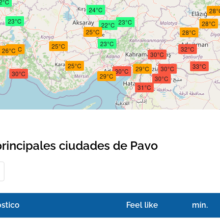
2°C
24°C
28°
23°C
23°C
28°C
22°C
25°C
28°C
23°C
25°C
25°C
32°C
26°C
30°C
25°C
33°C
29°C
30°C
30°C
30°C
29°C
30°C
31°C
principales ciudades de Pavo
stico
Feel like
mín.