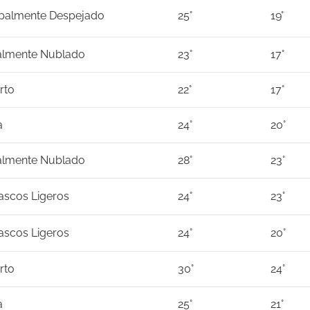
ipalmente Despejado
25°
19°
almente Nublado
23°
17°
rto
22°
17°
a
24°
20°
almente Nublado
28°
23°
scos Ligeros
24°
23°
scos Ligeros
24°
20°
rto
30°
24°
a
25°
21°