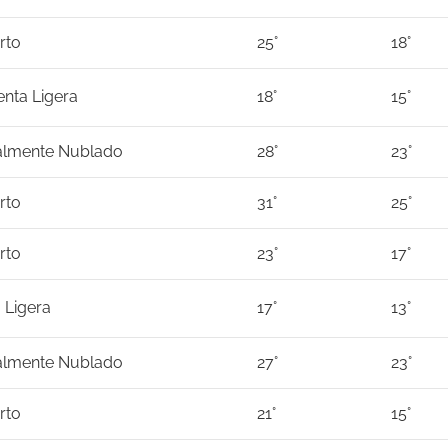
rto
25°
18°
nta Ligera
18°
15°
almente Nublado
28°
23°
rto
31°
25°
rto
23°
17°
a Ligera
17°
13°
almente Nublado
27°
23°
rto
21°
15°