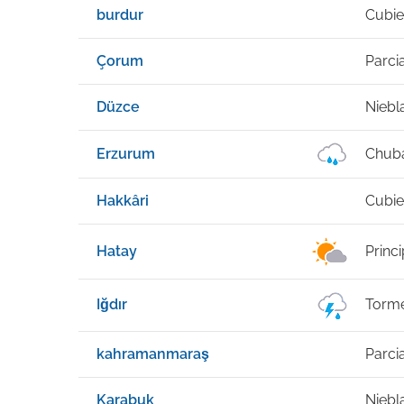
burdur
Cubie
Çorum
Parci
Düzce
Niebl
Erzurum
Chuba
Hakkâri
Cubie
Hatay
Princ
Iğdır
Torme
kahramanmaraş
Parci
Karabuk
Niebl