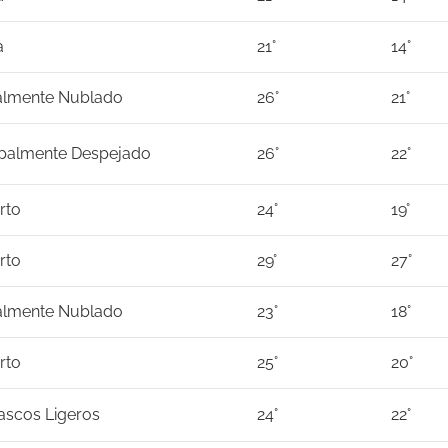
a
21°
14°
almente Nublado
26°
21°
ipalmente Despejado
26°
22°
rto
24°
19°
rto
29°
27°
almente Nublado
23°
18°
rto
25°
20°
scos Ligeros
24°
22°