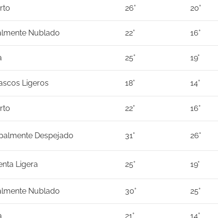
rto
26°
20°
almente Nublado
22°
16°
a
25°
19°
scos Ligeros
18°
14°
rto
22°
16°
ipalmente Despejado
31°
26°
nta Ligera
25°
19°
almente Nublado
30°
25°
a
21°
14°