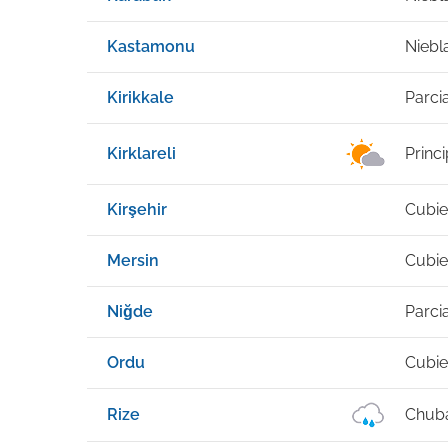
Kastamonu
Niebl
Kirikkale
Parci
Kirklareli
Princ
Kirşehir
Cubie
Mersin
Cubie
Niğde
Parci
Ordu
Cubie
Rize
Chuba