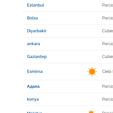
Estanbul
Parci
Bolsa
Parci
Diyarbakir
Cubie
ankara
Parci
Gaziantep
Cubie
Esmirna
Cielo
Адана
Parci
konya
Parci