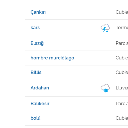
Çankırı
Cubie
kars
Torme
Elazığ
Parci
hombre murciélago
Cubie
Bitlis
Cubie
Ardahan
Lluvi
Balikesir
Parci
bolú
Cubie