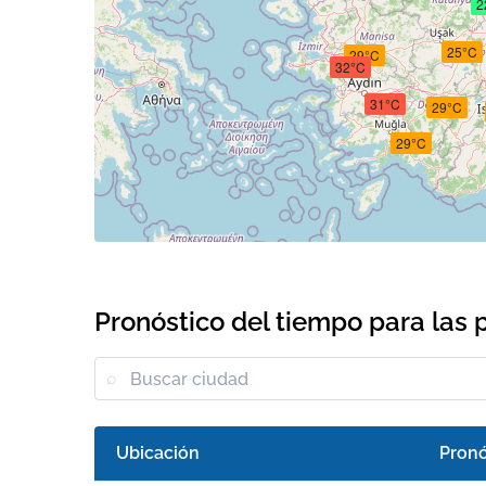
2
25°C
29°C
32°C
31°C
29°C
29°C
Pronóstico del tiempo para las 
Ubicación
Pronó