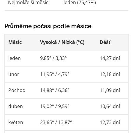
Nejmokřejší měsíc
leden (75,47%)
Průměrné počasí podle měsíce
Měsíc
Vysoká / Nízká (°C)
Déšť
leden
9,85° / 3,33°
14,27 dní
únor
11,95° / 4,79°
12,18 dní
Pochod
14,88° / 6,36°
11,09 dní
duben
19,02° / 9,59°
10,64 dní
květen
23,65° / 13,87°
12,73 dní