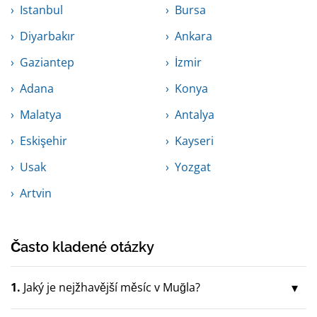
Istanbul
Bursa
Diyarbakır
Ankara
Gaziantep
İzmir
Adana
Konya
Malatya
Antalya
Eskişehir
Kayseri
Usak
Yozgat
Artvin
Často kladené otázky
1.
Jaký je nejžhavější měsíc v Muğla?