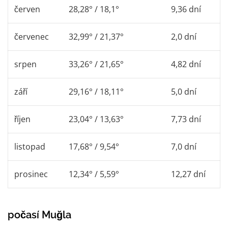
červen
28,28° / 18,1°
9,36 dní
červenec
32,99° / 21,37°
2,0 dní
srpen
33,26° / 21,65°
4,82 dní
září
29,16° / 18,11°
5,0 dní
říjen
23,04° / 13,63°
7,73 dní
listopad
17,68° / 9,54°
7,0 dní
prosinec
12,34° / 5,59°
12,27 dní
počasí Muğla