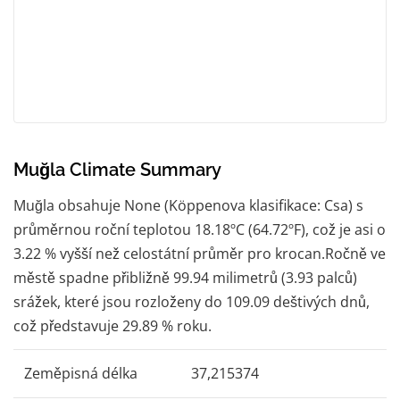
Muğla Climate Summary
Muğla obsahuje None (Köppenova klasifikace: Csa) s
průměrnou roční teplotou 18.18ºC (64.72ºF), což je asi o
3.22 % vyšší než celostátní průměr pro krocan.Ročně ve
městě spadne přibližně 99.94 milimetrů (3.93 palců)
srážek, které jsou rozloženy do 109.09 deštivých dnů,
což představuje 29.89 % roku.
Zeměpisná délka
37,215374