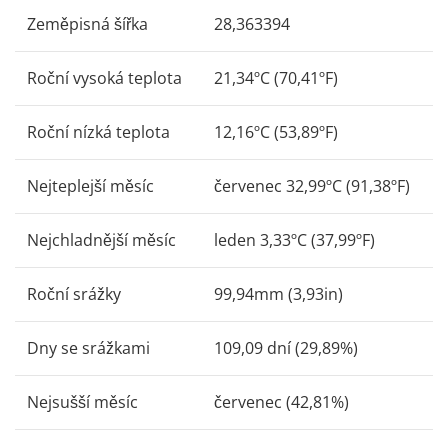
Zeměpisná šířka
28,363394
Roční vysoká teplota
21,34ºC (70,41ºF)
Roční nízká teplota
12,16ºC (53,89ºF)
Nejteplejší měsíc
červenec 32,99ºC (91,38ºF)
Nejchladnější měsíc
leden 3,33ºC (37,99ºF)
Roční srážky
99,94mm (3,93in)
Dny se srážkami
109,09 dní (29,89%)
Nejsušší měsíc
červenec (42,81%)