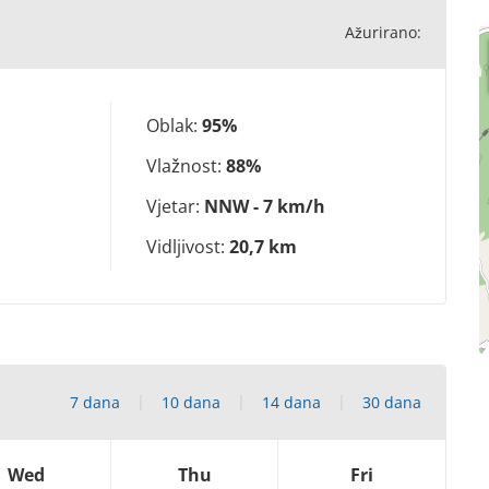
Ažurirano:
Oblak:
95%
Vlažnost:
88%
Vjetar:
NNW - 7 km/h
Vidljivost:
20,7 km
7 dana
10 dana
14 dana
30 dana
Wed
Thu
Fri