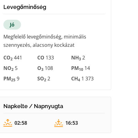
Levegőminőség
Jó
Megfelelő levegőminőség, minimális
szennyezés, alacsony kockázat
CO
441
CO
133
NH
2
2
3
NO
5
O
108
PM
14
2
3
10
PM
9
SO
2
CH
1 373
25
2
4
Napkelte / Napnyugta
02:58
16:53