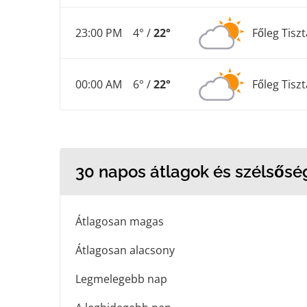
23:00 PM
4° /
22°
Főleg Tiszt
00:00 AM
6° /
22°
Főleg Tiszt
30 napos átlagok és szélsősé
Átlagosan magas
Átlagosan alacsony
Legmelegebb nap