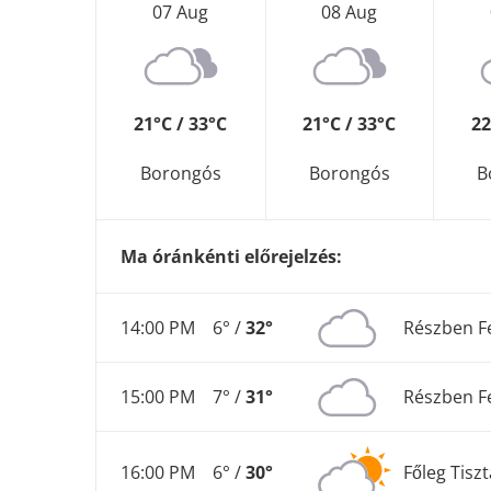
07 Aug
08 Aug
21°C / 33°C
21°C / 33°C
22
Borongós
Borongós
B
Ma óránkénti előrejelzés:
14:00 PM
6° /
32°
Részben F
15:00 PM
7° /
31°
Részben F
16:00 PM
6° /
30°
Főleg Tiszt