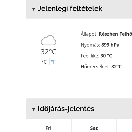
Jelenlegi feltételek
Állapot:
Részben Felh
Nyomás:
899 hPa
32°C
Feel like:
30 °C
°C
°F
Hőmérséklet:
32°C
Időjárás-jelentés
Fri
Sat