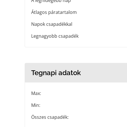
A leghidegebb nap
Átlagos páratartalom
Napok csapadékkal
Legnagyobb csapadék
Tegnapi adatok
Max:
Min:
Összes csapadék: