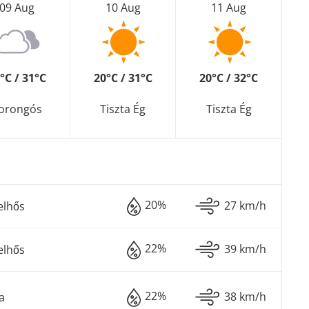
09 Aug
10 Aug
11 Aug
°C / 31°C
20°C / 31°C
20°C / 32°C
orongós
Tiszta Ég
Tiszta Ég
20%
27 km/h
elhős
22%
39 km/h
elhős
22%
38 km/h
a