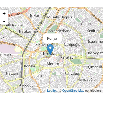
+
-
Konya
Leaflet
| ©
OpenStreetMap
contributors