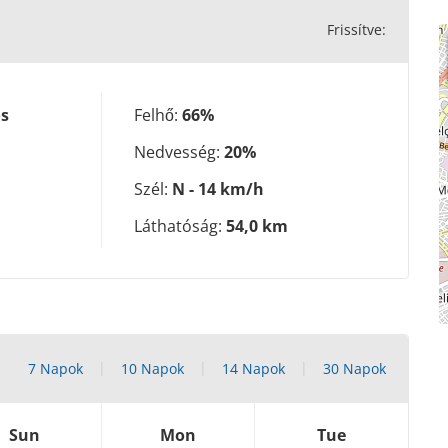
Frissítve:
ős
Felhő:
66%
Nedvesség:
20%
Szél:
N - 14 km/h
Láthatóság:
54,0 km
7 Napok
10 Napok
14 Napok
30 Napok
Sun
Mon
Tue