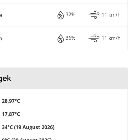
32%
11 km/h
a
36%
11 km/h
a
gek
28,97°C
17,87°C
34°C (19 August 2026)