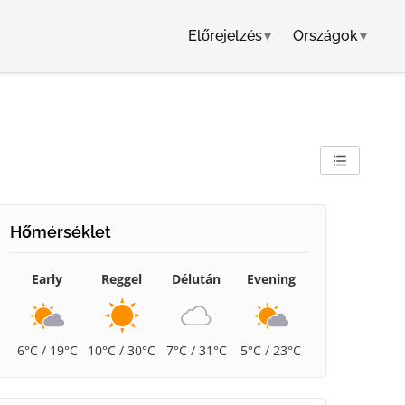
Előrejelzés
▾
Országok
▾
Hőmérséklet
Early
Reggel
Délután
Evening
6°C / 19°C
10°C / 30°C
7°C / 31°C
5°C / 23°C