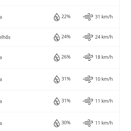
22%
31 km/h
a
24%
24 km/h
elhős
26%
18 km/h
a
31%
10 km/h
a
31%
11 km/h
a
30%
11 km/h
a