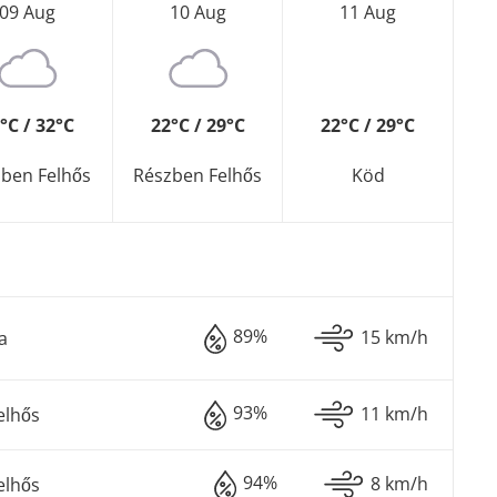
09 Aug
10 Aug
11 Aug
°C / 32°C
22°C / 29°C
22°C / 29°C
ben Felhős
Részben Felhős
Köd
89%
15 km/h
a
93%
11 km/h
elhős
94%
8 km/h
elhős