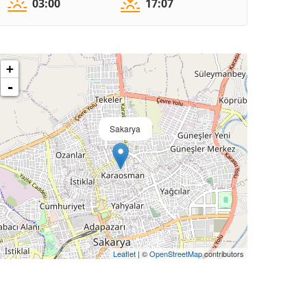
03:00
17:07
+
-
Sakarya
Leaflet
| ©
OpenStreetMap
contributors