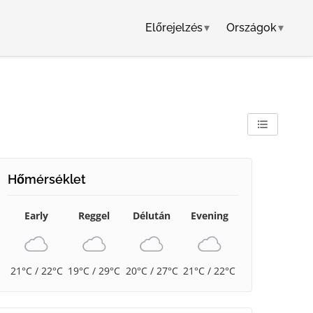
Előrejelzés
▾
Országok
▾
Hőmérséklet
Early
Reggel
Délután
Evening
21°C / 22°C
19°C / 29°C
20°C / 27°C
21°C / 22°C