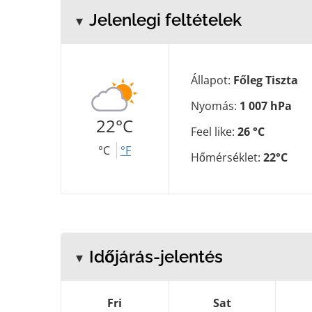
Jelenlegi feltételek
Állapot:
Főleg Tiszta
Nyomás:
1 007 hPa
22°C
Feel like:
26 °C
°C
°F
Hőmérséklet:
22°C
Időjárás-jelentés
Fri
Sat