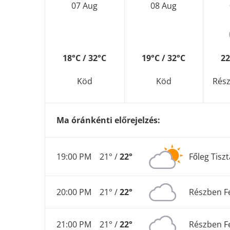
07 Aug
08 Aug
18°C / 32°C
19°C / 32°C
22
Köd
Köd
Rész
Ma óránkénti előrejelzés:
19:00 PM
21° /
22°
Főleg Tiszt
20:00 PM
21° /
22°
Részben F
21:00 PM
21° /
22°
Részben F