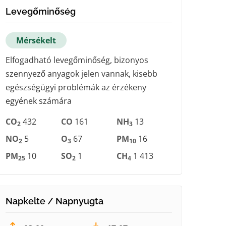
Levegőminőség
Mérsékelt
Elfogadható levegőminőség, bizonyos
szennyező anyagok jelen vannak, kisebb
egészségügyi problémák az érzékeny
egyének számára
CO
432
CO
161
NH
13
2
3
NO
5
O
67
PM
16
2
3
10
PM
10
SO
1
CH
1 413
25
2
4
Napkelte / Napnyugta