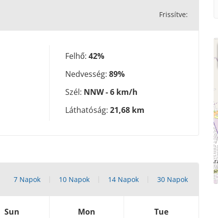
Frissítve:
Felhő:
42%
Nedvesség:
89%
Szél:
NNW - 6 km/h
Láthatóság:
21,68 km
7 Napok
10 Napok
14 Napok
30 Napok
Sun
Mon
Tue