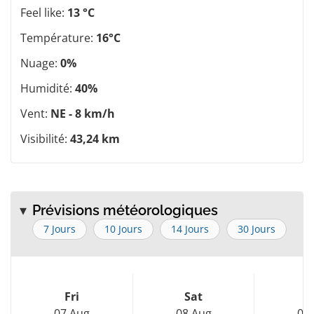
Feel like:
13 °C
Température:
16°C
Nuage:
0%
Humidité:
40%
Vent:
NE - 8 km/h
Visibilité:
43,24 km
Prévisions météorologiques
7 Jours
10 Jours
14 Jours
30 Jours
Fri
Sat
S
07 Aug
08 Aug
09