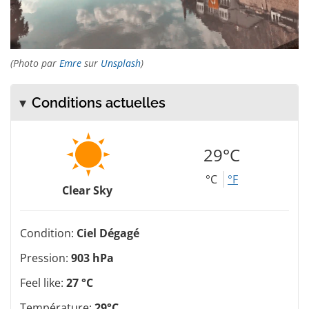
(Photo par
Emre
sur
Unsplash
)
Conditions actuelles
29°C
°C
°F
Clear Sky
Condition:
Ciel Dégagé
Pression:
903 hPa
Feel like:
27 °C
Température:
29°C