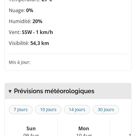
Nuage:
0%
Humidité:
20%
Vent:
SSW - 1 km/h
Visibilité:
54,3 km
Mis à jour:
Prévisions météorologiques
7 Jours
10 Jours
14 Jours
30 Jours
Sun
Mon
T
09 Aug
10 Aug
11