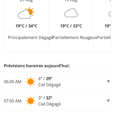
19°C / 34°C
19°C / 33°C
19°C 
Principalement Dégagé
Partiellement Nuageux
Partiell
Prévisions horaires aujourd'hui:
4° /
29°
06:00 AM
Ciel Dégagé
3° /
32°
07:00 AM
Ciel Dégagé