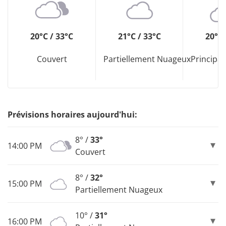
20°C / 33°C
21°C / 33°C
20°C 
Couvert
Partiellement Nuageux
Principa
Prévisions horaires aujourd'hui:
8° /
33°
14:00 PM
Couvert
8° /
32°
15:00 PM
Partiellement Nuageux
10° /
31°
16:00 PM