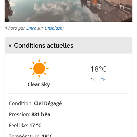
(Photo par
Emre
sur
Unsplash
)
Conditions actuelles
18°C
°C
°F
Clear Sky
Condition:
Ciel Dégagé
Pression:
881 hPa
Feel like:
17 °C
Température:
18°C