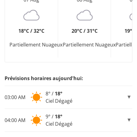
18°C / 32°C
20°C / 31°C
19°C 
Partiellement Nuageux
Partiellement Nuageux
Partiell
Prévisions horaires aujourd'hui:
8° /
18°
03:00 AM
Ciel Dégagé
9° /
18°
04:00 AM
Ciel Dégagé