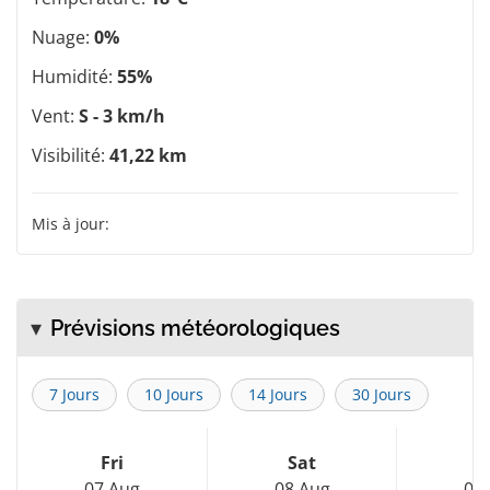
Nuage:
0%
Humidité:
55%
Vent:
S - 3 km/h
Visibilité:
41,22 km
Mis à jour:
Prévisions météorologiques
7 Jours
10 Jours
14 Jours
30 Jours
Fri
Sat
S
07 Aug
08 Aug
09