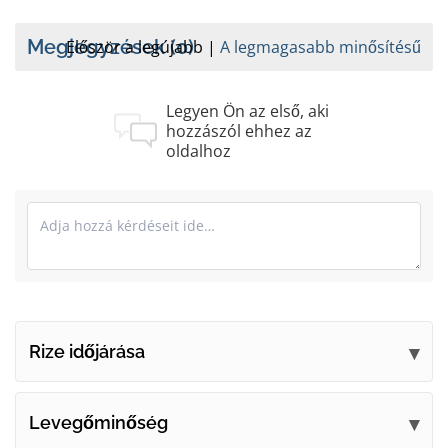
Megjegyzések
(0)
Először a legújabb
A legmagasabb minősítésű
Legyen Ön az első, aki
hozzászól ehhez az
oldalhoz
Rize időjárása
Küldje el észrevételeit
Levegőminőség