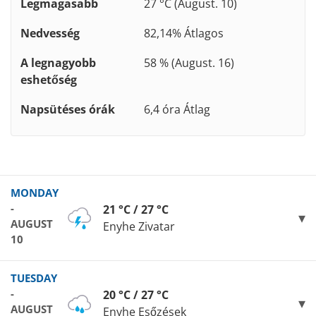
Legmagasabb
27 °C (August. 10)
Nedvesség
82,14% Átlagos
A legnagyobb
58 % (August. 16)
eshetőség
Napsütéses órák
6,4 óra Átlag
MONDAY
-
21 °C / 27 °C
AUGUST
Enyhe Zivatar
10
TUESDAY
-
20 °C / 27 °C
AUGUST
Enyhe Esőzések