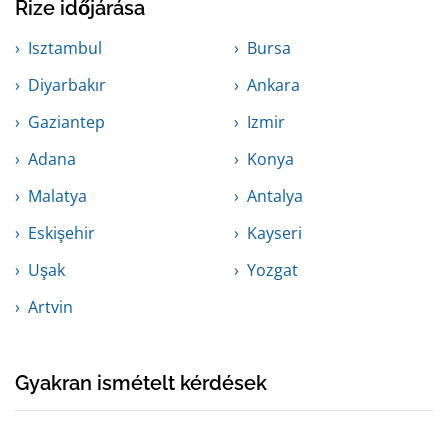
Rize időjárása
Isztambul
Bursa
Diyarbakır
Ankara
Gaziantep
Izmir
Adana
Konya
Malatya
Antalya
Eskişehir
Kayseri
Uşak
Yozgat
Artvin
Gyakran ismételt kérdések