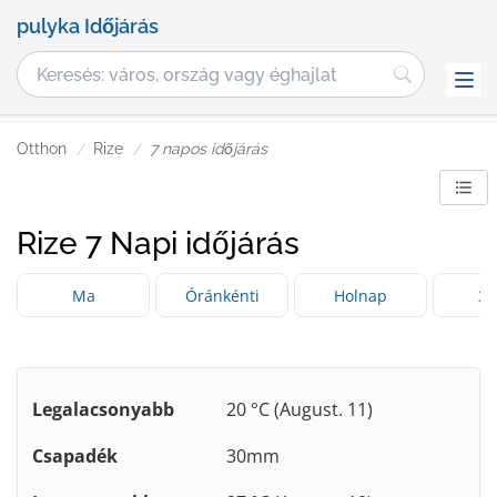
pulyka Időjárás
Otthon
Rize
7 napos időjárás
Rize 7 Napi időjárás
Ma
Óránkénti
Holnap
3 
Legalacsonyabb
20 °C (August. 11)
Csapadék
30mm